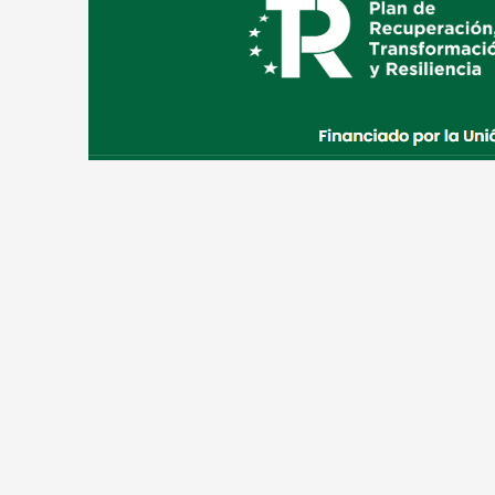
todo lo relacionado con
f
lores, plantas, macetas,
decoración y suministros
para el jardín
, además de
asesoramiento, diseño y
construcción de jardines y
servicios de plantación.
Viveros Alecrín es una
empresa dedicada a la
comercialización de plantas,
flores, complementos de
jardinería y todo lo
necesario para la creación
de piscinas y estanques.