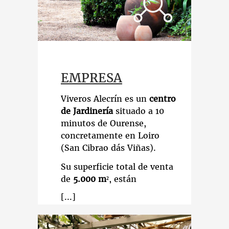
EMPRESA
Viveros Alecrín es un
centro
de Jardinería
situado a 10
minutos de Ourense,
concretamente en Loiro
(San Cibrao dás Viñas).
Su superficie total de venta
de
5.000 m²
, están
distribuidos en diferentes
secciones entre las que cabe
destacar la sección de
plantas de interior y